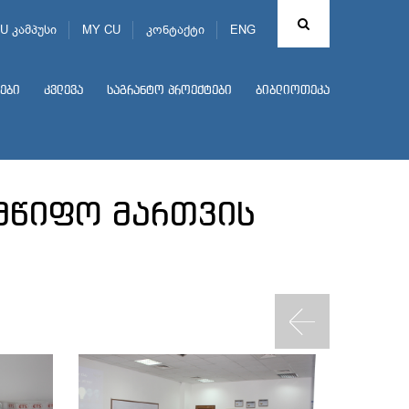
U კამპუსი
MY CU
კონტაქტი
ENG
ები
კვლევა
საგრანტო პროექტები
ბიბლიოთეკა
ლმწიფო მართვის