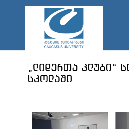
„ლიდერთა კლუბი“ 
სკოლაში