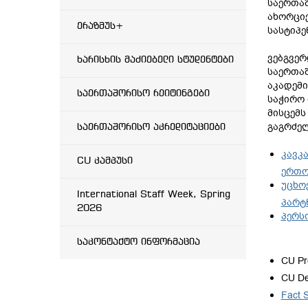
საერთა
ახორციე
ერაზმუს+
სასტიპე
ვებგვერ
ხარისხის მაძიებელი სტუდენტები
საერთა
აკადემ
საერთაშორისო რეიტინგები
საჭირო 
მისცემს
გაგრძე
საერთაშორისო აკრედიტაციები
კავკ
CU კამპუსი
ერთო
უცხო
International Staff Week, Spring
პარტ
2026
პერს
საკონტაქტო ინფორმაცია
CU Pro
CU De
Fact 