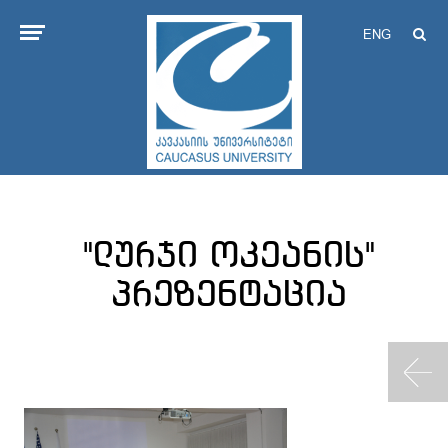
ENG
"ლურჯი ოკეანის"
პრეზენტაცია