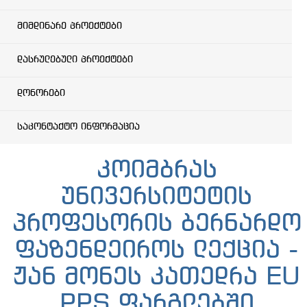
მიმდინარე პროექტები
დასრულებული პროექტები
დონორები
საკონტაქტო ინფორმაცია
კოიმბრას
უნივერსიტეტის
პროფესორის ბერნარდო
ფაზენდეიროს ლექცია -
ჟან მონეს კათედრა EU
PPS ფარგლებში