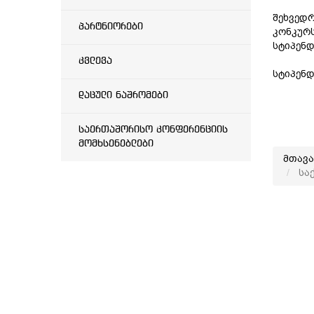
შეხვედრ
პარტნიორები
კონკურს
სტიპენდ
კვლევა
სტიპენდ
დაცული ნაშრომები
საერთაშორისო კონფერენციის
მომხსენებლები
მთავ
საქ