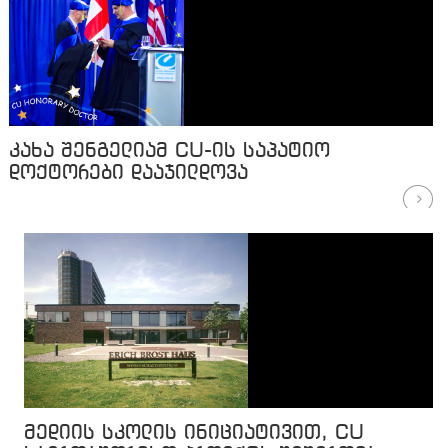
კახა შენგელიამ CU-ის საპატიო
დოქტორები დააჯილდოვა
მედიის სკოლის ინიციატივით, CU