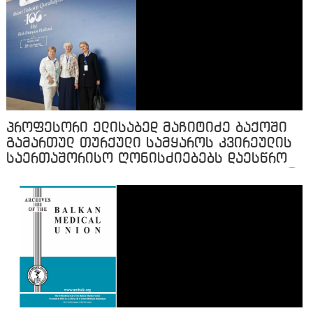
პროფესორი ელისაბედ მაჩიტიძე ბაქოში
გამართულ თურქული სამყაროს კვირეულის
საერთაშორისო ღონისძიებებს დაესწრო