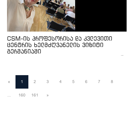
CSM-ის პროფესორისა და კვლევითი
ცენტრის ხელმძღვანელის ვიზიტი
გერმანიაში
«
1
2
3
4
5
6
7
8
...
160
161
»