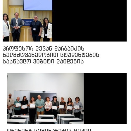
პროფესორ ლევან დარბაიძის
ხელმძღვანელობით სტუდენტების
სასწავლო ვიზიტი ლაიდენის
უნივერსიტეტში