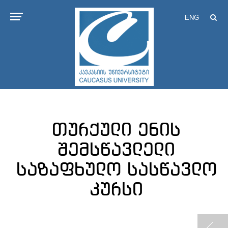
ENG
თურქული ენის
შემსწავლელი
საზაფხულო სასწავლო
კურსი