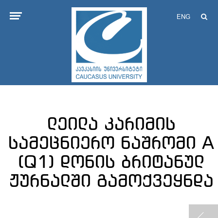
ENG
ლეილა კარიმის
სამეცნიერო ნაშრომი A
(Q1) დონის ბრიტანულ
ჟურნალში გამოქვეყნდა