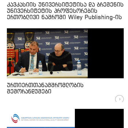
კავკასიის უნივერსიტეტისა და ბრემენის
უნივერსიტეტის პროფესორების
ერთობლივი ნაშრომი Wiley Publishing-ის
ჟურნალში
ურთიერთთანამშრომლობის
მემორანდუმები