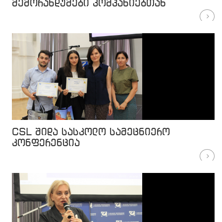
მემორანდუმები კომპანიებთან
CSL შიდა სასკოლო სამეცნიერო
კონფერენცია