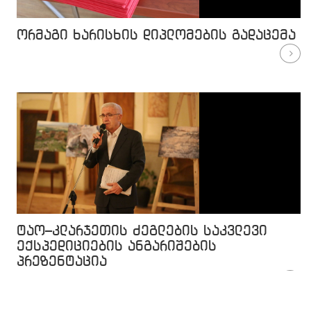
ორმაგი ხარისხის დიპლომების გადაცემა
ტაო–კლარჯეთის ძეგლების საკვლევი
ექსპედიციების ანგარიშების
პრეზენტაცია