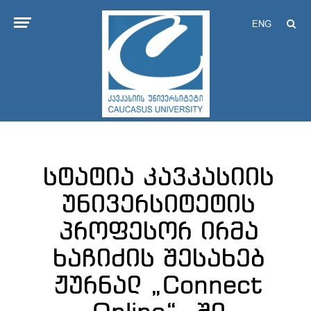
ENG
სტატია კავკასიის
უნივერსიტეტის
პროფესორ ირმა
ხაჩიძის შესახებ
ჟურნალ „Connect