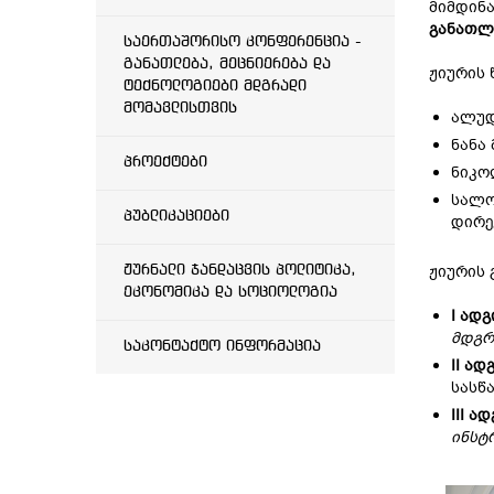
მიმდინა
განათლე
საერთაშორისო კონფერენცია -
განათლება, მეცნიერება და
ჟიურის 
ტექნოლოგიები მდგრადი
მომავლისთვის
ალუდ
ნანა
პროექტები
ნიკო
სალო
პუბლიკაციები
დირე
ჟიურის 
ჟურნალი ჯანდაცვის პოლიტიკა,
ეკონომიკა და სოციოლოგია
I
ადგ
მდგრ
საკონტაქტო ინფორმაცია
II
ადგ
სასწ
III
ად
ინსტ