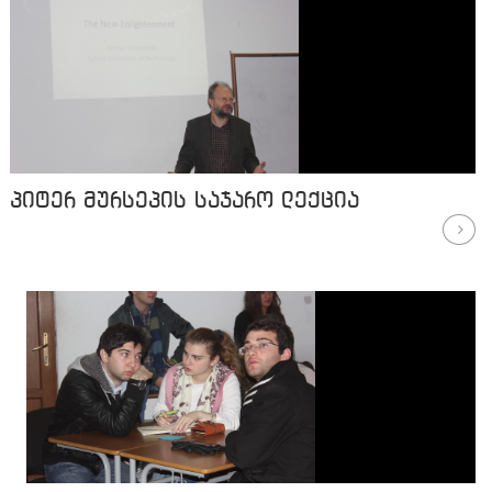
პიტერ მურსეპის საჯარო ლექცია