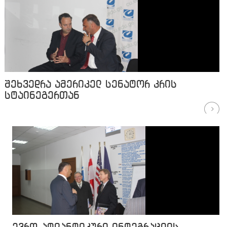
შეხვედრა ამერიკელ სენატორ კრის
სტაინეგერთან