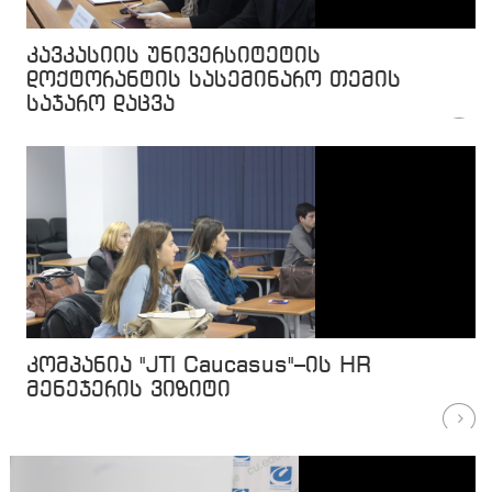
კავკასიის უნივერსიტეტის
დოქტორანტის სასემინარო თემის
საჯარო დაცვა
კომპანია "JTI Caucasus"–ის HR
მენეჯერის ვიზიტი