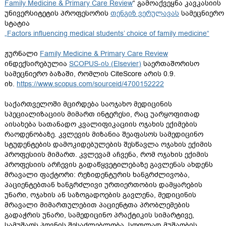
Family Medicine & Primary Care Review
“
გამოაქვეყნა კავკასიის
უნივერსიტეტის პროფესორის
თენგიზ ვერულავას
სამეცნიერო
სტატია
„
Factors influencing medical students’ choice of family medicine
“
ჟურნალი
Family Medicine & Primary Care Review
ინდექსირებულია
SCOPUS-ის (Elsevier)
საერთაშორისო
სამეცნიერო ბაზაში, რომლის
CiteScore
არის 0.9.
იხ.
https://www.scopus.com/sourceid/4700152222
საქართველოში მცირდება საოჯახო მედიცინის
სპეციალიზაციის მიმართ ინტერესი, რაც უარყოფითად
აისახება სათანადო კვალიფიკაციის ოჯახის ექიმების
რაოდენობაზე. კვლევის მიზანია შეაფასოს სამედიცინო
სტუდენტების დამოკიდებულების შესწავლა ოჯახის ექიმის
პროფესიის მიმართ. კვლევამ აჩვენა, რომ ოჯახის ექიმის
პროფესიის არჩევის გადაწყვეტილებაზე გავლენას ახდენს
მრავალი ფაქტორი: რეზიდენტურის ხანგრძლივობა,
პაციენტებთან ხანგრძლივი ურთიერთობის დამყარების
უნარი, ოჯახის ან საზოგადოების გავლენა, მედიცინის
მრავალი მიმართულებით პაციენტთა პრობლემების
გადაჭრის უნარი, სამედიცინო პრაქტიკის სიმარტივე,
სამუშაოს პოვნის შესაძლებლობა, სოფლად მუშაობის