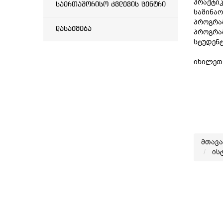
პრაქტიკ
საერთაშორისო კვლევის ცენტრი
საშინაო
პროგრამ
დასაქმება
პროგრამ
სტუდენტ
იხილე
მთავ
ის