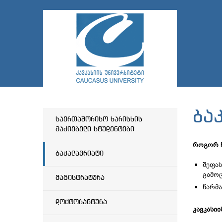
ბა
საერთაშორისო ხარისხის
მაძიებელი სტუდენტები
როგორ ჩ
ბაკალავრიატი
შეფას
გამო
მაგისტრატურა
წარმ
დოქტორანტურა
კავკასი