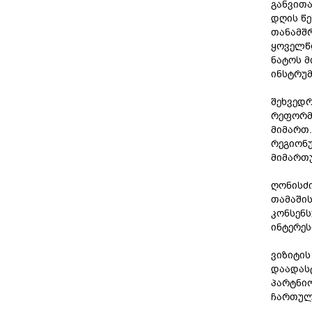
განვითა
დღის წე
თანამშრ
ყოველწლ
ნატოს მ
ინსტრუმ
შეხვედრ
რეფორმ
მიმართ.
რეგიონ
მიმართუ
ღონისძ
თამაში
კონსენს
ინტერეს
ვიზიტის
დაადასტ
პარტნიო
ჩართულ