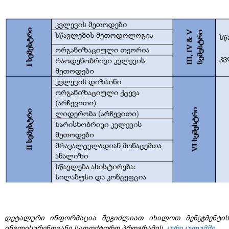
დეტალური
ინფორმაცია
შეგიძლიათ
იხილოთ
მენეჯმენტის
ინგლისურენოვანი
სადოქტორო
პროგრამის
კურიკულუმში
.