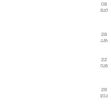
08
მაი
29
აპრ
22
იან
26
დეკ