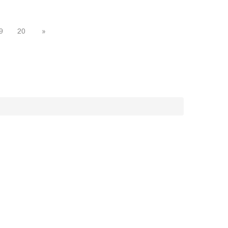
9
20
»