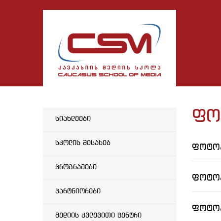
ფო
სიახლეები
სკოლის შესახებ
ფოტოპ
პროგრამები
ფოტოპ
პარტნიორები
ფოტოპ
მედიის კვლევითი ცენტრი