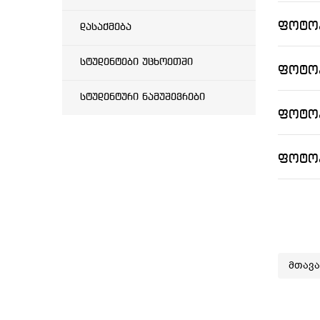
ფოტოპ
დასაქმება
სტუდენტები უცხოეთში
ფოტოპ
სტუდენტური ნამუშევრები
ფოტოპ
ფოტოპ
მთავ