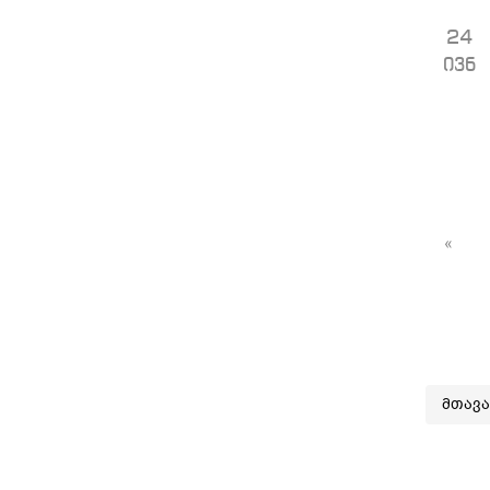
24
ივნ
«
მთავ