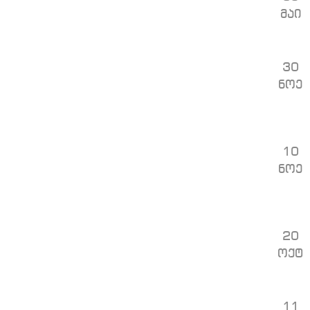
მაი
30
ნოე
10
ნოე
20
ოქტ
11