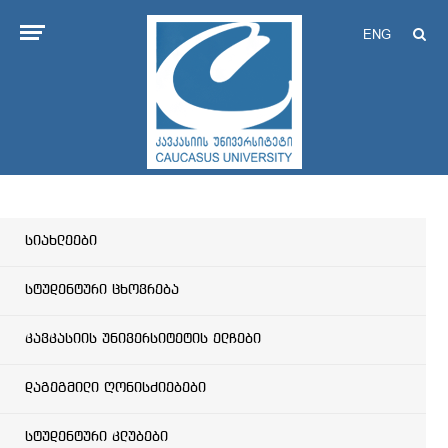
ENG
სიახლეები
სტუდენტური ცხოვრება
კავკასიის უნივერსიტეტის ელჩები
დაგეგმილი ღონისძიებები
სტუდენტური კლუბები