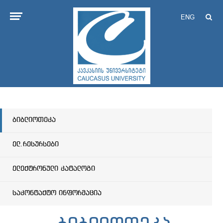
ENG
ბიბლიოთეკა
ელ.რესურსები
ელექტრონული კატალოგი
საკონტაქტო ინფორმაცია