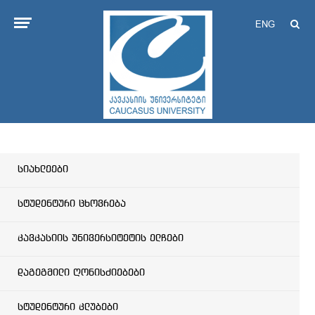
ENG
სიახლეები
სტუდენტური ცხოვრება
კავკასიის უნივერსიტეტის ელჩები
დაგეგმილი ღონისძიებები
სტუდენტური კლუბები