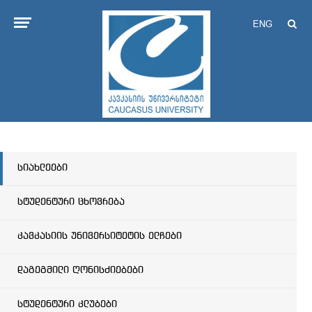
ENG
სიახლეები
სტუდენტური ცხოვრება
კავკასიის უნივერსიტეტის ელჩები
დაგეგმილი ღონისძიებები
სტუდენტური კლუბები