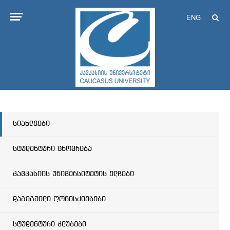
ENG
სიახლეები
სტუდენტური ცხოვრება
კავკასიის უნივერსიტეტის ელჩები
დაგეგმილი ღონისძიებები
სტუდენტური კლუბები