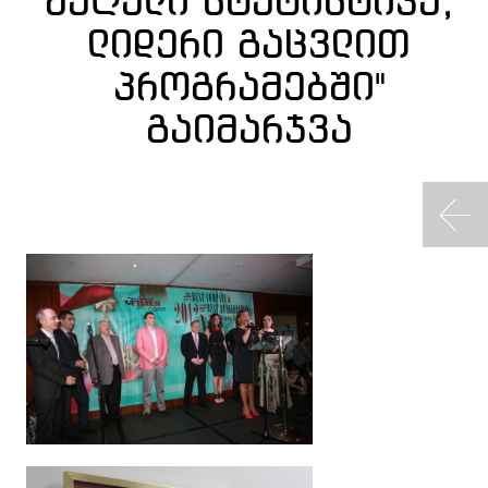
მაღალი სტატისტიკა,
ლიდერი გაცვლით
პროგრამებში"
გაიმარჯვა