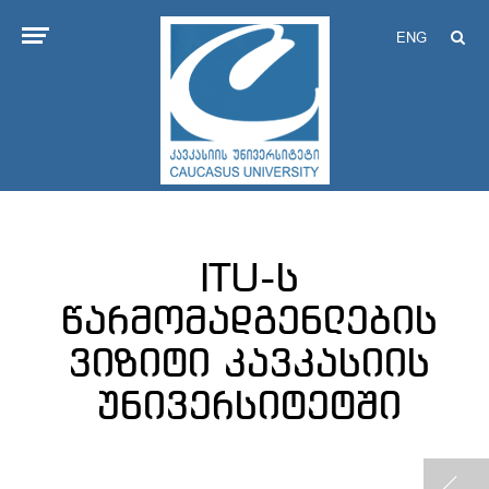
ENG
ITU-ს
წარმომადგენლების
ვიზიტი კავკასიის
უნივერსიტეტში