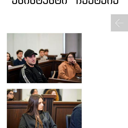
ასისტენტი“ ჩაატარა