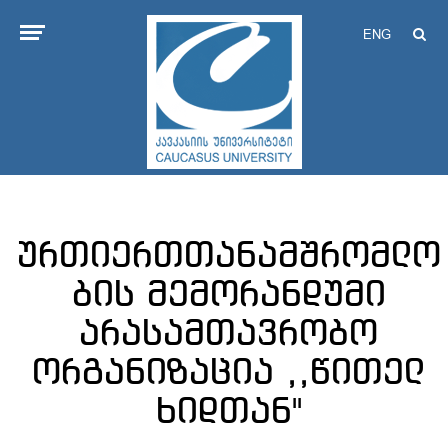
ENG
ურთიერთთანამშრომლო
ბის მემორანდუმი
არასამთავრობო
ორგანიზაცია ,,წითელ
ხიდთან''