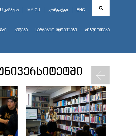
U კამპუსი
MY CU
კონტაქტი
ENG
ები
კვლევა
საგრანტო პროექტები
ბიბლიოთეკა
უნივერსიტეტში