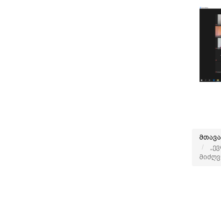
მთავ
„ევ
მიძღვ