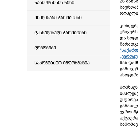
26 მაის
წარმოდგენის წესი
საერთა
რომელი
მიმდინარე პროექტები
კონფერე
უნივერს
დასრულებული პროექტები
და სოცი
წარადგი
დონორები
“
საქართ
„ევროპუ
მან დამ
საკონტაქტო ინფორმაცია
გამოცე
ასოცირე
მომხსენ
იმპლემე
უმცირეს
განათლე
ევროინ
აქტიურა
სამომავ