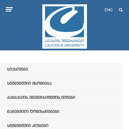
ENG
სიახლეები
სტუდენტური ცხოვრება
კავკასიის უნივერსიტეტის ელჩები
დაგეგმილი ღონისძიებები
სტუდენტური კლუბები